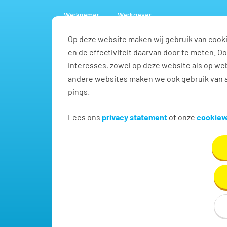
Werknemer
Werkgever
Op deze website maken wij gebruik van cooki
Vacature
en de effectiviteit daarvan door te meten. 
interesses, zowel op deze website als op web
andere websites maken we ook gebruik van a
pings.
Beveiliging vacatures in
Lees ons
privacy statement
of onze
cookieve
Vind hier dé perfecte vacature voor Beveiliging. O