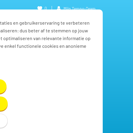
0
Mijn Tempo-Team
taties en gebruikerservaring te verbeteren
naliseren: dus beter af te stemmen op jouw
et optimaliseren van relevante informatie op
we enkel functionele cookies en anonieme
Toon resultaten