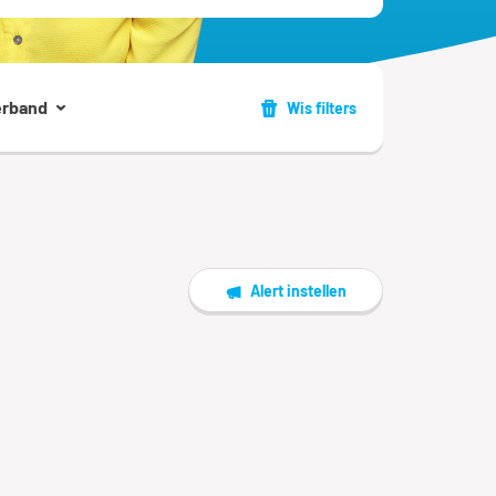
erband
Wis filters
Alert instellen