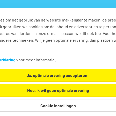
es om het gebruik van de website makkelijker te maken, de pres
s
Ontwikkel jezelf
Werkplezier
Contact
Ook gebruiken we cookies om de inhoud en advertenties te perso
sites van derden. In onze e-mails passen we dit ook toe. Voor h
ndere technieken. Wil je geen optimale ervaring, dan plaatsen 
 Yerseke
rklaring
voor meer informatie.
h en... we helpen je graag een handje in Yerseke!
Ja, optimale ervaring accepteren
Nee, ik wil geen optimale ervaring
Cookie instellingen