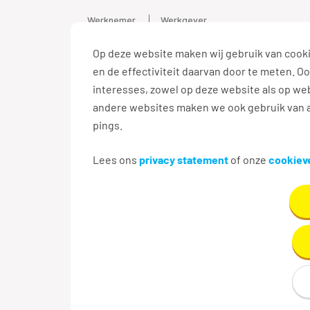
Werknemer
Werkgever
Op deze website maken wij gebruik van cooki
Vacature
en de effectiviteit daarvan door te meten. 
interesses, zowel op deze website als op web
andere websites maken we ook gebruik van a
pings.
Terug naar zoekresultaten
Lees ons
privacy statement
of onze
cookieve
Aanmaken e-mailalert n
Maak hier je eigen e-mailalert om nieuwe v