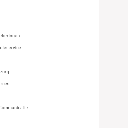
zekeringen
teleservice
zorg
urces
 Communicatie