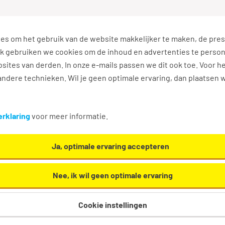
es om het gebruik van de website makkelijker te maken, de pres
s
Ontwikkel jezelf
Werkplezier
Contact
Ook gebruiken we cookies om de inhoud en advertenties te perso
sites van derden. In onze e-mails passen we dit ook toe. Voor h
ndere technieken. Wil je geen optimale ervaring, dan plaatsen 
rklaring
voor meer informatie.
ieuwe vacatures
Ja, optimale ervaring accepteren
acatures te ontvangen die relevant zijn voor jou.
Nee, ik wil geen optimale ervaring
Cookie instellingen