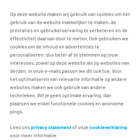
0
Op deze website maken wij gebruik van cookies om het
gebruik van de website makkelijker te maken, de
prestaties en gebruikerservaring te verbeteren en de
effectiviteit daarvan door te meten. Ook gebruiken we
Terug naar zoekresultaten
cookies om de inhoud en advertenties te
personaliseren: dus beter af te stemmen op jouw
Aanmaken e-mailalert
interesses, zowel op deze website als op websites van
nieuwe vacatures
derden. In onze e-mails passen we dit ook toe. Voor
het optimaliseren van relevante informatie op andere
websites maken we ook gebruik van andere
Maak hier je eigen e-mailalert om nieuwe
technieken. Wil je geen optimale ervaring, dan
vacatures te ontvangen die relevant zijn voor jou.
plaatsen we enkel functionele cookies en anonieme
pings.
Algemeen
Lees ons
privacy statement
of onze
cookieverklaring
voor meer informatie.