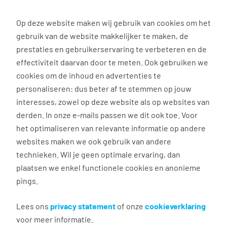
0
Op deze website maken wij gebruik van cookies om het
gebruik van de website makkelijker te maken, de
prestaties en gebruikerservaring te verbeteren en de
effectiviteit daarvan door te meten. Ook gebruiken we
Terug naar zoekresultaten
cookies om de inhoud en advertenties te
personaliseren: dus beter af te stemmen op jouw
Aanmaken e-mailalert
interesses, zowel op deze website als op websites van
nieuwe vacatures
derden. In onze e-mails passen we dit ook toe. Voor
het optimaliseren van relevante informatie op andere
websites maken we ook gebruik van andere
Maak hier je eigen e-mailalert om nieuwe
technieken. Wil je geen optimale ervaring, dan
vacatures te ontvangen die relevant zijn voor jou.
plaatsen we enkel functionele cookies en anonieme
pings.
Algemeen
Lees ons
privacy statement
of onze
cookieverklaring
voor meer informatie.