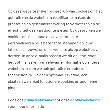
0
Op deze website maken wij gebruik van cookies om het
gebruik van de website makkelijker te maken, de
Vacature
Filter
zoeken
resultaten
prestaties en gebruikerservaring te verbeteren en de
effectiviteit daarvan door te meten. Ook gebruiken we
cookies om de inhoud en advertenties te
3
vacatures gevonden
personaliseren: dus beter af te stemmen op jouw
interesses, zowel op deze website als op websites van
filter actief
1
derden. In onze e-mails passen we dit ook toe. Voor
het optimaliseren van relevante informatie op andere
websites maken we ook gebruik van andere
technieken. Wil je geen optimale ervaring, dan
Financieel administratief
plaatsen we enkel functionele cookies en anonieme
medewerker
pings.
Lees ons
Eindhoven
privacy statement
of onze
cookieverklaring
voor meer informatie.
€ 2.542 - 3.756 per maand