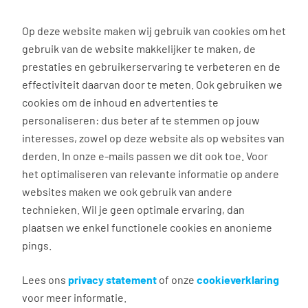
0
Op deze website maken wij gebruik van cookies om het
gebruik van de website makkelijker te maken, de
Vacature
Filter
zoeken
resultaten
prestaties en gebruikerservaring te verbeteren en de
effectiviteit daarvan door te meten. Ook gebruiken we
cookies om de inhoud en advertenties te
5
vacatures gevonden
personaliseren: dus beter af te stemmen op jouw
interesses, zowel op deze website als op websites van
filter actief
1
derden. In onze e-mails passen we dit ook toe. Voor
het optimaliseren van relevante informatie op andere
websites maken we ook gebruik van andere
technieken. Wil je geen optimale ervaring, dan
Marketing medewerker
plaatsen we enkel functionele cookies en anonieme
pings.
Zierikzee
€ 16,73 - 22,50 per uur
Lees ons
privacy statement
of onze
cookieverklaring
voor meer informatie.
16 - 24 uur, 2 - 3 dagen per week