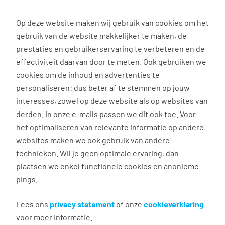
0
Op deze website maken wij gebruik van cookies om het
gebruik van de website makkelijker te maken, de
prestaties en gebruikerservaring te verbeteren en de
effectiviteit daarvan door te meten. Ook gebruiken we
Dienstverband
cookies om de inhoud en advertenties te
personaliseren: dus beter af te stemmen op jouw
Vacatures overige
interesses, zowel op deze website als op websites van
diensten
derden. In onze e-mails passen we dit ook toe. Voor
het optimaliseren van relevante informatie op andere
Ben jij gehecht aan je vrijheid en wil je jouw leven
websites maken we ook gebruik van andere
flexibel kunnen indelen? Naast fulltime,
technieken. Wil je geen optimale ervaring, dan
parttime en tijdelijke banen hebben we ook andere
plaatsen we enkel functionele cookies en anonieme
en flexibele dienstverbanden. Ideaal als je liever 's
pings.
nachts werkt of in ploegendienst. Bekijk het
overzicht van onze overige diensten. Wat je ook
Lees ons
privacy statement
of onze
cookieverklaring
wilt, er zit vast wel een passende vacature voor je
voor meer informatie.