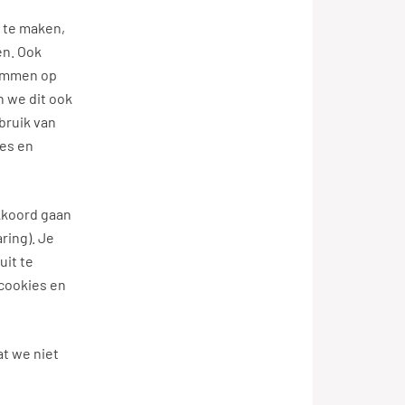
 te maken,
en. Ook
temmen op
n we dit ook
bruik van
ies en
akkoord gaan
ring). Je
uit te
 cookies en
at we niet