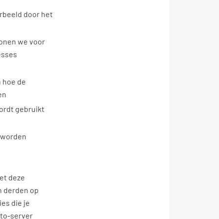
rbeeld door het
tonen we voor
esses
n hoe de
en
ordt gebruikt
s worden
et deze
n derden op
es die je
-to-server