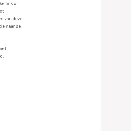
e link of
het
en van deze
tie naar de
niet
d.