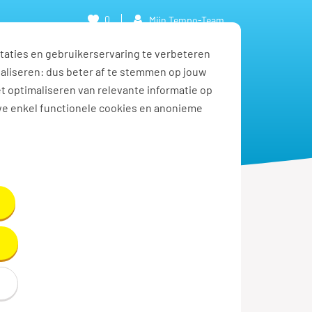
0
Mijn Tempo-Team
taties en gebruikerservaring te verbeteren
naliseren: dus beter af te stemmen op jouw
et optimaliseren van relevante informatie op
we enkel functionele cookies en anonieme
aaronder