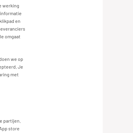
e werking
 informatie
klikpad en
leveranciers
le omgaat
t doen we op
cepteerd. Je
varing met
 partijen.
 App store