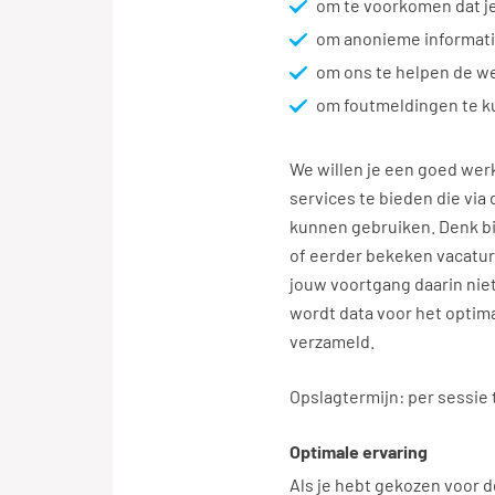
om te voorkomen dat j
om anonieme informati
om ons te helpen de we
om foutmeldingen te k
We willen je een goed wer
services te bieden die via
kunnen gebruiken. Denk bi
of eerder bekeken vacature
jouw voortgang daarin niet 
wordt data voor het optima
verzameld.
Opslagtermijn: per sessie to
Optimale ervaring
Als je hebt gekozen voor d