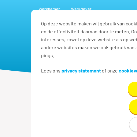
Werknemer
Werkgever
Op deze website maken wij gebruik van cooki
Vacature
en de effectiviteit daarvan door te meten. 
interesses, zowel op deze website als op web
andere websites maken we ook gebruik van a
pings.
Lees ons
privacy statement
of onze
cookieve
Over Tempo-Team
Cookiev
Cookieverkl
Je bevindt je op
www.temp
haar dochtermaatschappije