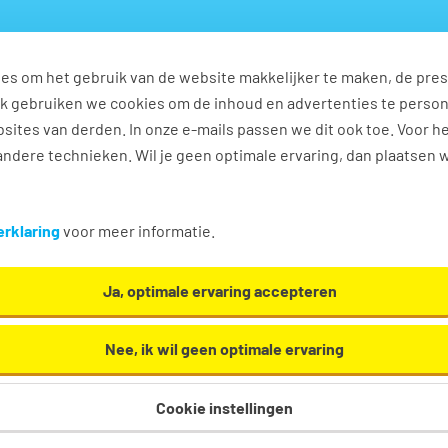
es om het gebruik van de website makkelijker te maken, de pres
s
Ontwikkel jezelf
Werkplezier
Contact
Ook gebruiken we cookies om de inhoud en advertenties te perso
sites van derden. In onze e-mails passen we dit ook toe. Voor h
ndere technieken. Wil je geen optimale ervaring, dan plaatsen 
rklaring
voor meer informatie.
erklaring
Ja, optimale ervaring accepteren
aring Tempo-Team
Nee, ik wil geen optimale ervaring
o-team.nl
, de website van Tempo-Team Group Nederland bv (w
Cookie instellingen
n), hierna te noemen ‘Tempo-Team’ of ‘wij’.