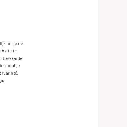
ijk om je de
ebsite te
of bewaarde
ie zodat je
ervaring),
ngs