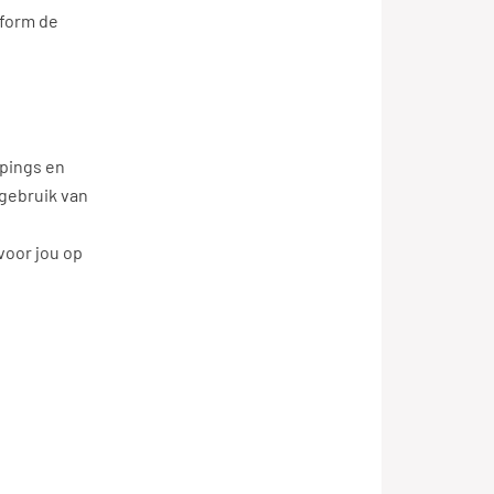
nform de
 pings en
gebruik van
voor jou op