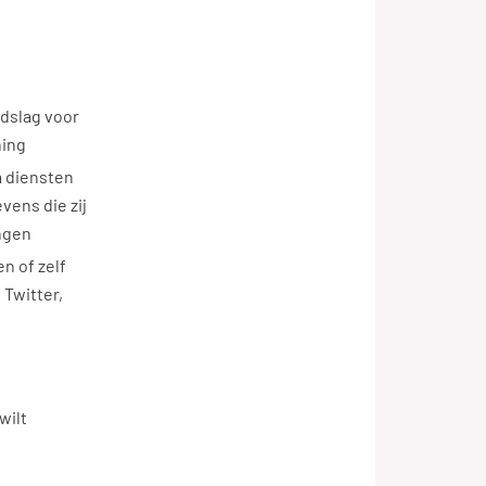
ndslag voor
ning
 diensten
vens die zij
ngen
n of zelf
 Twitter,
wilt