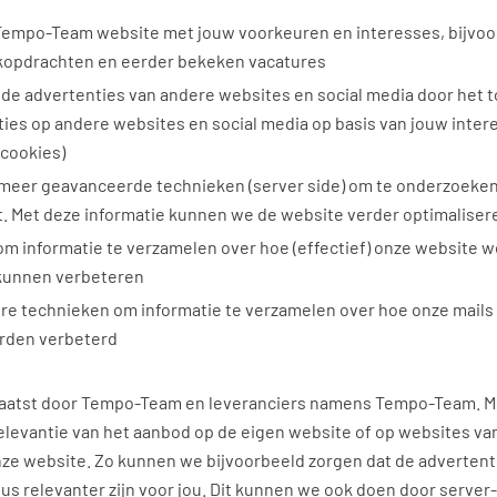
Tempo-Team website met jouw voorkeuren en interesses, bijvoo
kopdrachten en eerder bekeken vacatures
de advertenties van andere websites en social media door het 
ties op andere websites en social media op basis van jouw inter
 cookies)
meer geavanceerde technieken (server side) om te onderzoeke
. Met deze informatie kunnen we de website verder optimaliser
m informatie te verzamelen over hoe (effectief) onze website w
kunnen verbeteren
re technieken om informatie te verzamelen over hoe onze mail
orden verbeterd
aatst door Tempo-Team en leveranciers namens Tempo-Team. M
relevantie van het aanbod op de eigen website of op websites va
nze website. Zo kunnen we bijvoorbeeld zorgen dat de advertenti
us relevanter zijn voor jou. Dit kunnen we ook doen door server