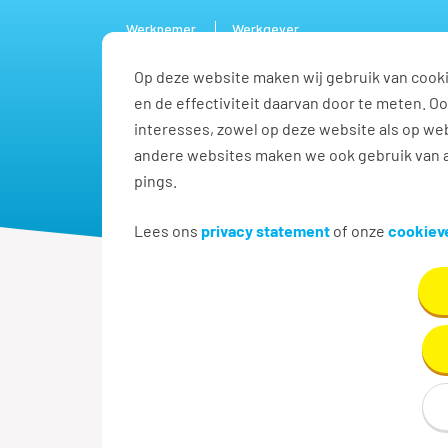
Werknemer
Werkgever
Op deze website maken wij gebruik van cooki
Vacature
en de effectiviteit daarvan door te meten. 
interesses, zowel op deze website als op web
andere websites maken we ook gebruik van a
pings.
Lees ons
privacy statement
of onze
cookieve
Over Tempo-Team
Privacy
Bescherming
klachten