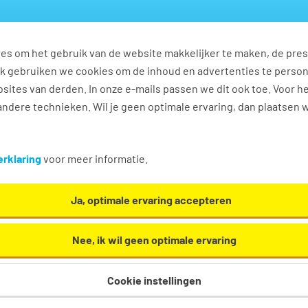
es om het gebruik van de website makkelijker te maken, de pres
s
Ontwikkel jezelf
Werkplezier
Contact
Ook gebruiken we cookies om de inhoud en advertenties te perso
sites van derden. In onze e-mails passen we dit ook toe. Voor h
ndere technieken. Wil je geen optimale ervaring, dan plaatsen 
rklaring
voor meer informatie.
statement contactformulier
Ja, optimale ervaring accepteren
 persoonsgegevens: vragen, op
Nee, ik wil geen optimale ervaring
Cookie instellingen