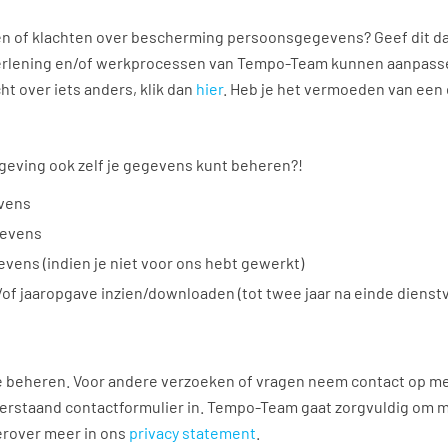
kingen of klachten over privacy aan ons door
en of klachten over bescherming persoonsgegevens? Geef dit d
verlening en/of werkprocessen van Tempo-Team kunnen aanpass
ht over iets anders, klik dan
hier
. Heb je het vermoeden van een 
Omgeving ook zelf je gegevens kunt beheren?!
evens
gevens
evens (indien je niet voor ons hebt gewerkt)
n/of jaaropgave inzien/downloaden (tot twee jaar na einde dienst
 beheren. Voor andere verzoeken of vragen neem contact op m
erstaand contactformulier in. Tempo-Team gaat zorgvuldig om 
erover meer in ons
privacy statement
.