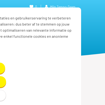
0
Mijn Tempo-Team
taties en gebruikerservaring te verbeteren
naliseren: dus beter af te stemmen op jouw
et optimaliseren van relevante informatie op
we enkel functionele cookies en anonieme
merkingen of