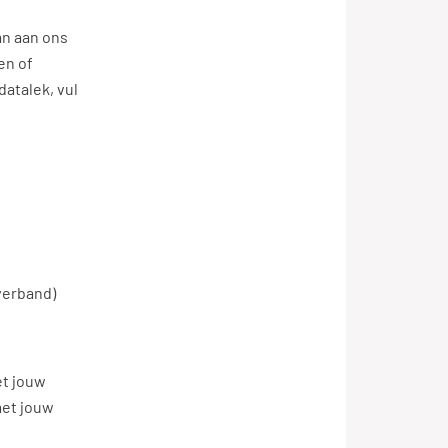
an aan ons
en of
datalek, vul
verband)
et jouw
met jouw