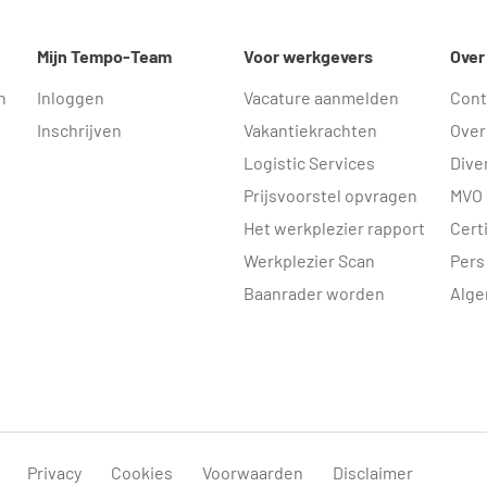
Mijn Tempo-Team
Voor werkgevers
Over
n
Inloggen
Vacature aanmelden
Cont
Inschrijven
Vakantiekrachten
Over
Logistic Services
Diver
Prijsvoorstel opvragen
MVO
Het werkplezier rapport
Cert
Werkplezier Scan
Pers
Baanrader worden
Alge
Privacy
Cookies
Voorwaarden
Disclaimer