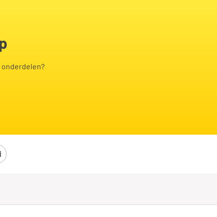
op
e onderdelen?