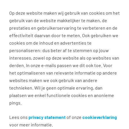
0
Op deze website maken wij gebruik van cookies om het
gebruik van de website makkelijker te maken, de
prestaties en gebruikerservaring te verbeteren en de
effectiviteit daarvan door te meten. Ook gebruiken we
Handige informatie over je baan
cookies om de inhoud en advertenties te
personaliseren: dus beter af te stemmen op jouw
Perspectiefverklaring =
interesses, zowel op deze website als op websites van
eigen huis = jouw leven!
derden. In onze e-mails passen we dit ook toe. Voor
het optimaliseren van relevante informatie op andere
websites maken we ook gebruik van andere
Flexibel werken én een hypotheek? Het kan
technieken. Wil je geen optimale ervaring, dan
met de Tempo-Team
perspectiefverklaring
!
plaatsen we enkel functionele cookies en anonieme
Een huis kopen met een flexcontract? Dat kan!
pings.
Jouw zoektocht naar een eigen huis kan
beginnen! Het hebben van een koophuis is
Lees ons
privacy statement
of onze
cookieverklaring
dichterbij dan je misschien denkt. Kijk maar eens
voor meer informatie.