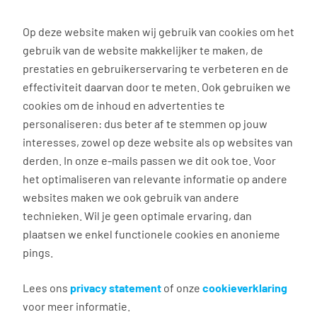
0
Op deze website maken wij gebruik van cookies om het
gebruik van de website makkelijker te maken, de
prestaties en gebruikerservaring te verbeteren en de
effectiviteit daarvan door te meten. Ook gebruiken we
Werken bij
cookies om de inhoud en advertenties te
personaliseren: dus beter af te stemmen op jouw
Werken bij SanoRice
interesses, zowel op deze website als op websites van
derden. In onze e-mails passen we dit ook toe. Voor
het optimaliseren van relevante informatie op andere
websites maken we ook gebruik van andere
technieken. Wil je geen optimale ervaring, dan
💰 Minimaal €15,80 per uur | 📍Veenendaal | 💪
plaatsen we enkel functionele cookies en anonieme
Diverse doorgroeimogelijkheden | 🕛 Parttime of
pings.
fulltime
Lees ons
privacy statement
of onze
cookieverklaring
“Pof” “Pof” “Pof” nee het is geen popcorn die je
voor meer informatie.