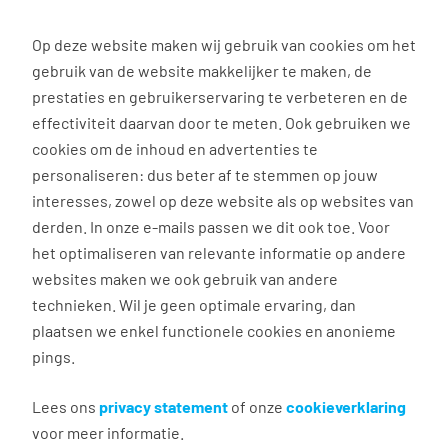
0
Op deze website maken wij gebruik van cookies om het
gebruik van de website makkelijker te maken, de
prestaties en gebruikerservaring te verbeteren en de
effectiviteit daarvan door te meten. Ook gebruiken we
Klaar voor een nieuwe uitdaging? Pak de regie!
cookies om de inhoud en advertenties te
personaliseren: dus beter af te stemmen op jouw
Eerste hulp bij ontslag:
interesses, zowel op deze website als op websites van
vind hier het antwoord op
derden. In onze e-mails passen we dit ook toe. Voor
het optimaliseren van relevante informatie op andere
al je vragen!
websites maken we ook gebruik van andere
technieken. Wil je geen optimale ervaring, dan
Ontslag nemen of ontslagen worden: iedereen
plaatsen we enkel functionele cookies en anonieme
gaat er anders mee om. Eén ding is zeker, er komen
pings.
een heleboel vragen bij kijken! Daarom vind je hier
het antwoord op
9 belangrijke vragen over ontslag
.
Lees ons
privacy statement
of onze
cookieverklaring
Gebruik dit moment om eens goed stil te staan bij
voor meer informatie.
wat je wilt, wat Wij helpen je daarbij. Jaaa, zo vind