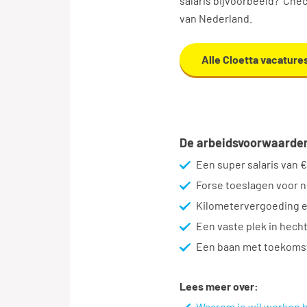
salaris bijvoorbeeld? Che
van Nederland.
Alle Cloetta vacature
De arbeidsvoorwaarden
Een super salaris van 
Forse toeslagen voor 
Kilometervergoeding e
Een vaste plek in hech
Een baan met toekomst!
Lees meer over:
Waarom je wil werken b