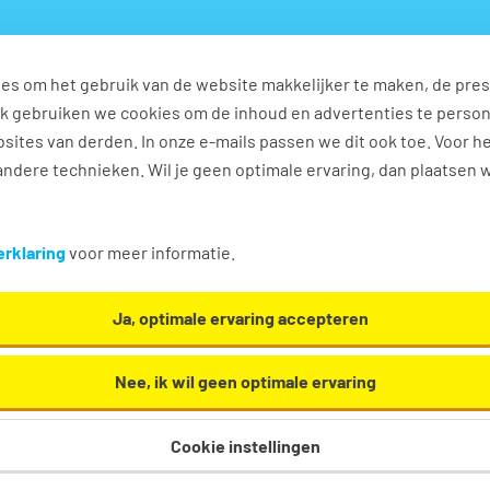
es om het gebruik van de website makkelijker te maken, de pres
s
Ontwikkel jezelf
Werkplezier
Contact
Ook gebruiken we cookies om de inhoud en advertenties te perso
sites van derden. In onze e-mails passen we dit ook toe. Voor h
ndere technieken. Wil je geen optimale ervaring, dan plaatsen 
rklaring
voor meer informatie.
Ja, optimale ervaring accepteren
Nee, ik wil geen optimale ervaring
Cookie instellingen