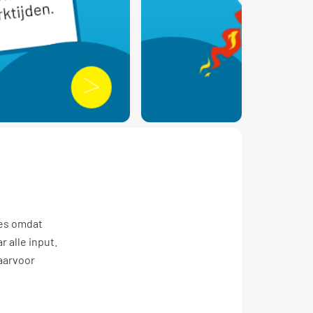
tjes omdat
r alle input.
daarvoor