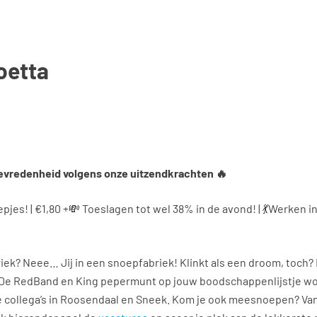
oetta
tevredenheid volgens onze uitzendkrachten 🔥
jes! | €1,80 +💸 Toeslagen tot wel 38% in de avond! | 💃Werken in
riek? Neee… Jij in een snoepfabriek! Klinkt als een droom, toch? 
 De RedBand en King pepermunt op jouw boodschappenlijstje w
collega’s in Roosendaal en Sneek. Kom je ook meesnoepen? Van