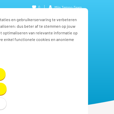
0
Mijn Tempo-Team
taties en gebruikerservaring te verbeteren
naliseren: dus beter af te stemmen op jouw
et optimaliseren van relevante informatie op
we enkel functionele cookies en anonieme