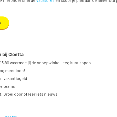
ck hieronder snel de
vacatures
en scoor je plek aan de lekkerste 
s
 bij Cloetta
€15,80 waarmee jij de snoepwinkel leeg kunt kopen
nog meer loon!
n vakantiegeld
te teams
 Groei door of leer iets nieuws
ij Cloetta