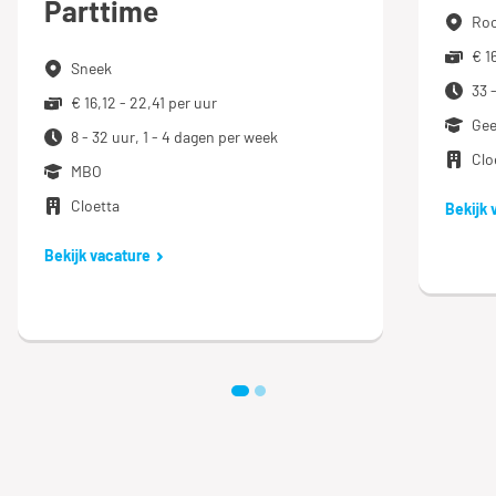
Parttime
Roo
€ 1
Sneek
33 
€ 16,12 - 22,41 per uur
Ge
8 - 32 uur, 1 - 4 dagen per week
Clo
MBO
Cloetta
Bekijk 
Bekijk vacature