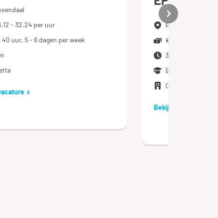
sendaal
6,12 - 32,24 per uur
Roosendaal
- 40 uur, 5 - 6 dagen per week
€ 16,12 - 32,24 pe
en
33 - 40 uur, 5 - 6
etta
Basisonderwijs
Cloetta
vacature
Bekijk vacature