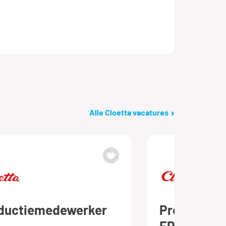
Alle Cloetta vacatures
ductiemedewerker
Productie
EPT