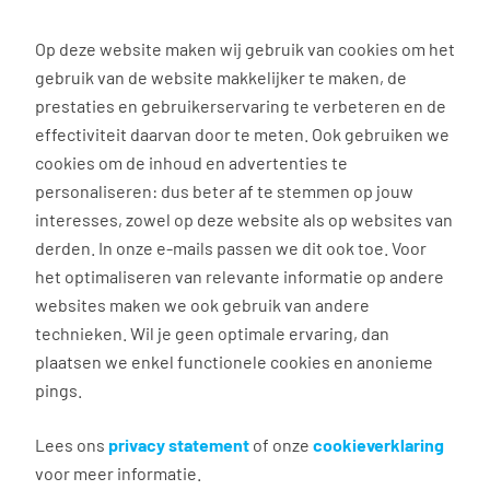
0
Op deze website maken wij gebruik van cookies om het
gebruik van de website makkelijker te maken, de
prestaties en gebruikerservaring te verbeteren en de
effectiviteit daarvan door te meten. Ook gebruiken we
Opleidingen en trainingen: tijd om te groeien🌱
cookies om de inhoud en advertenties te
personaliseren: dus beter af te stemmen op jouw
Vrachtwagenchauffeur
interesses, zowel op deze website als op websites van
worden?
derden. In onze e-mails passen we dit ook toe. Voor
het optimaliseren van relevante informatie op andere
Kriebelt het om zelf achter het stuur te kruipen? Bij
websites maken we ook gebruik van andere
Tempo-Team haal je op onze kosten je groot
technieken. Wil je geen optimale ervaring, dan
rijbewijs! Terwijl je leert, kun je vaak al aan de slag
plaatsen we enkel functionele cookies en anonieme
als bijrijder. Zo leer je het vak én verdien je meteen
pings.
je eigen knaken. Onze intercedenten regelen het
graag voor je, zonder gedoe. Benieuwd naar de
Lees ons
privacy statement
of onze
cookieverklaring
opleidingsplekken bij jou in de buurt? Klik op de
voor meer informatie.