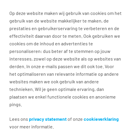
0
Op deze website maken wij gebruik van cookies om het
gebruik van de website makkelijker te maken, de
prestaties en gebruikerservaring te verbeteren en de
effectiviteit daarvan door te meten. Ook gebruiken we
Vind jouw nieuwe baan
cookies om de inhoud en advertenties te
personaliseren: dus beter af te stemmen op jouw
via uitzendbureau
interesses, zowel op deze website als op websites van
derden. In onze e-mails passen we dit ook toe. Voor
Tempo-Team in
het optimaliseren van relevante informatie op andere
Zoetermeer
websites maken we ook gebruik van andere
technieken. Wil je geen optimale ervaring, dan
⏰
Ma - Vrij: 8:30 - 17:30
plaatsen we enkel functionele cookies en anonieme
pings.
Vacatures Zoetermeer
Lees ons
privacy statement
of onze
cookieverklaring
voor meer informatie.
Lokale vacatures