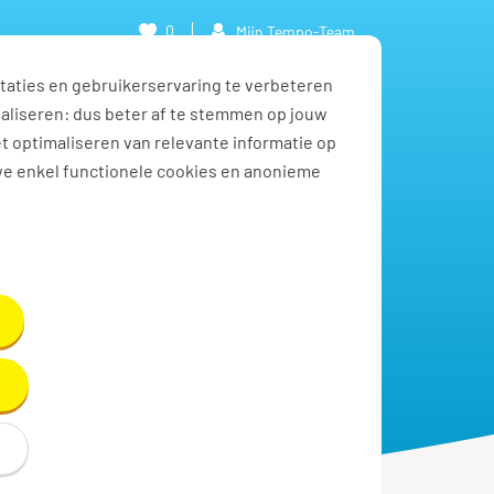
0
Mijn Tempo-Team
taties en gebruikerservaring te verbeteren
ank
Contact
naliseren: dus beter af te stemmen op jouw
et optimaliseren van relevante informatie op
we enkel functionele cookies en anonieme