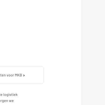
sten voor MKB
e logistiek
zorgen we