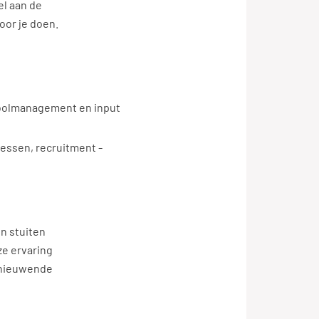
el aan de
oor je doen.
 poolmanagement en input
essen, recruitment -
en stuiten
ze ervaring
rnieuwende