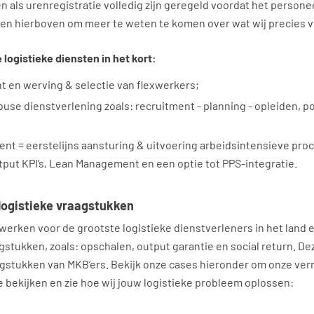
 als urenregistratie volledig zijn geregeld voordat het persone
sten hierboven om meer te weten te komen over wat wij precies v
 logistieke diensten in het kort:
t en werving & selectie van flexwerkers;
ouse dienstverlening zoals: recruitment - planning - opleiden,
 = eerstelijns aansturing & uitvoering arbeidsintensieve proc
utput KPI’s, Lean Management en een optie tot PPS-integratie.
logistieke vraagstukken
j werken voor de grootste logistieke dienstverleners in het land 
gstukken, zoals: opschalen, output garantie en social return. De
agstukken van MKB’ers. Bekijk onze cases hieronder om onze ve
e bekijken en zie hoe wij jouw logistieke probleem oplossen: