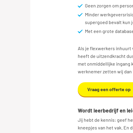
Geen zorgen om persone
Minder werkgeversrisic
supergoed bevalt kun j
Met een grote database
Als je flexwerkers inhuurt
heeft de uitzendkracht dus
met onmiddellijke ingang k
werknemer zetten wij dan 
Vraag een offerte op
Wordt leerbedrijf en l
Jij hebt de kennis: geef he
kneepjes van het vak. En da