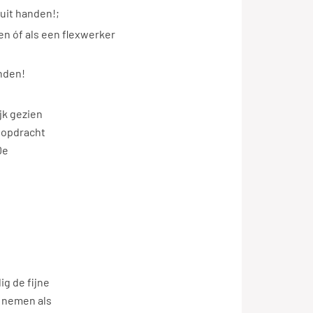
uit handen!;
n óf als een flexwerker
nden!
jk gezien
n opdracht
De
ig de fijne
e nemen als