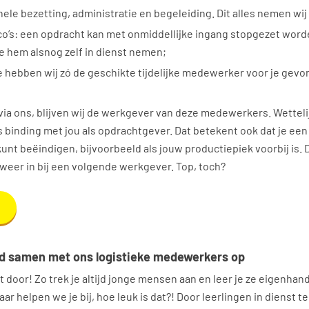
le bezetting, administratie en begeleiding. Dit alles nemen wij 
o’s: een opdracht kan met onmiddellijke ingang stopgezet worde
e hem alsnog zelf in dienst nemen;
 hebben wij zó de geschikte tijdelijke medewerker voor je gevo
 via ons, blijven wij de werkgever van deze medewerkers. Wetteli
 binding met jou als opdrachtgever. Dat betekent ook dat je ee
unt beëindigen, bijvoorbeeld als jouw productiepiek voorbij is. 
weer in bij een volgende werkgever. Top, toch?
eid samen met ons logistieke medewerkers op
t door! Zo trek je altijd jonge mensen aan en leer je ze eigenhand
ar helpen we je bij, hoe leuk is dat?! Door leerlingen in dienst t