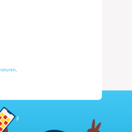
insturen
.