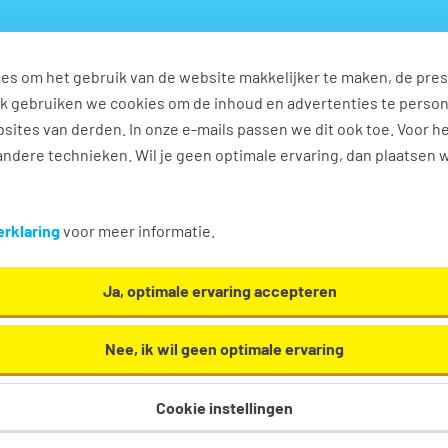
es om het gebruik van de website makkelijker te maken, de pres
l gezocht
HR diensten
Specialisaties
HR-kennisb
Ook gebruiken we cookies om de inhoud en advertenties te perso
sites van derden. In onze e-mails passen we dit ook toe. Voor h
ndere technieken. Wil je geen optimale ervaring, dan plaatsen 
rklaring
voor meer informatie.
Ja, optimale ervaring accepteren
Nee, ik wil geen optimale ervaring
Cookie instellingen