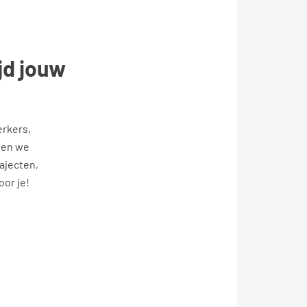
jd jouw
erkers,
eten we
rajecten,
or je!