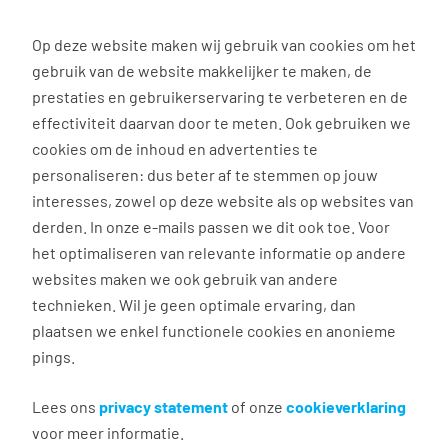
0
Op deze website maken wij gebruik van cookies om het
gebruik van de website makkelijker te maken, de
prestaties en gebruikerservaring te verbeteren en de
effectiviteit daarvan door te meten. Ook gebruiken we
HR diensten
cookies om de inhoud en advertenties te
personaliseren: dus beter af te stemmen op jouw
Werving, onboarding én
interesses, zowel op deze website als op websites van
behoud volledig geregeld
derden. In onze e-mails passen we dit ook toe. Voor
het optimaliseren van relevante informatie op andere
met inhouse services!
websites maken we ook gebruik van andere
technieken. Wil je geen optimale ervaring, dan
Expertise 💡 | 100% geregeld 🎁 | Flexibel 🔄
plaatsen we enkel functionele cookies en anonieme
pings.
Heb je een seizoensgebonden bedrijf of vaak te
weinig medewerkers op piekmomenten? Inhouse
Lees ons
privacy statement
of onze
cookieverklaring
Services is jouw oplossing! Een vast team van
voor meer informatie.
recruitmentspecialisten in je organisatie dat altijd