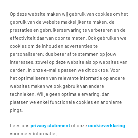
0
Op deze website maken wij gebruik van cookies om het
gebruik van de website makkelijker te maken, de
prestaties en gebruikerservaring te verbeteren en de
effectiviteit daarvan door te meten. Ook gebruiken we
Personeel gezocht? Bekijk onze branches
cookies om de inhoud en advertenties te
personaliseren: dus beter af te stemmen op jouw
Finance personeel
interesses, zowel op deze website als op websites van
gezocht? Wij regelen het!
derden. In onze e-mails passen we dit ook toe. Voor
het optimaliseren van relevante informatie op andere
⏰ Binnen 24 uur reactie op jouw aanvraag l 🤝100%
websites maken we ook gebruik van andere
ontzorging én WAB-proof l 💛 Flexibel of vast
technieken. Wil je geen optimale ervaring, dan
personeel
plaatsen we enkel functionele cookies en anonieme
pings.
Je administratie op orde. Je klanten blij. Jij lekker
slapen. Dat wil jij toch ook? Alleen... goede
Lees ons
privacy statement
of onze
cookieverklaring
financiële toppers vinden is een uitdaging. Terwijl
voor meer informatie.