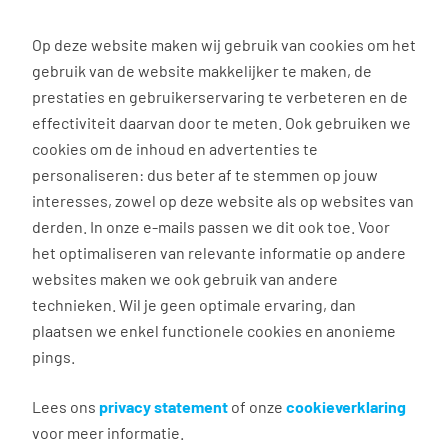
0
Op deze website maken wij gebruik van cookies om het
gebruik van de website makkelijker te maken, de
prestaties en gebruikerservaring te verbeteren en de
effectiviteit daarvan door te meten. Ook gebruiken we
HR diensten
cookies om de inhoud en advertenties te
personaliseren: dus beter af te stemmen op jouw
Uitzenden: volledige
interesses, zowel op deze website als op websites van
bezetting, met
derden. In onze e-mails passen we dit ook toe. Voor
het optimaliseren van relevante informatie op andere
flexibiliteit!
websites maken we ook gebruik van andere
technieken. Wil je geen optimale ervaring, dan
Snel op- of afschalen 📈 | Geen financieel risico 💸 |
plaatsen we enkel functionele cookies en anonieme
Divers team ✨
pings.
Uitzenden de oplossing voor als jij snel talent
Lees ons
privacy statement
of onze
cookieverklaring
zoekt, een proces met seizoenspieken hebt of voor
voor meer informatie.
als je snel moet kunnen op- en afschalen? Met