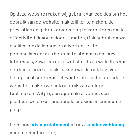
0
Op deze website maken wij gebruik van cookies om het
gebruik van de website makkelijker te maken, de
prestaties en gebruikerservaring te verbeteren en de
effectiviteit daarvan door te meten. Ook gebruiken we
Alles over marktconform
cookies om de inhoud en advertenties te
personaliseren: dus beter af te stemmen op jouw
salaris vind je hier!
interesses, zowel op deze website als op websites van
derden. In onze e-mails passen we dit ook toe. Voor
Stiekem een van de belangrijkste redenen om te
het optimaliseren van relevante informatie op andere
starten met een baan. Yuuup, GELD! 🤑 Logisch,
websites maken we ook gebruik van andere
hoor. Je moet toch ergens je brood mee
technieken. Wil je geen optimale ervaring, dan
verdienen? Gelukkig hebben wij de allerleukste
plaatsen we enkel functionele cookies en anonieme
banen voor je. En als je op deze pagina zit, ben je
pings.
waarschijnlijk al een stukje verder in het
sollicitatieproces. Tsjakka! Jij vraagt je nu af: wat
Lees ons
privacy statement
of onze
cookieverklaring
ga ik verdienen? Of je bent benieuwd wat je
voor meer informatie.