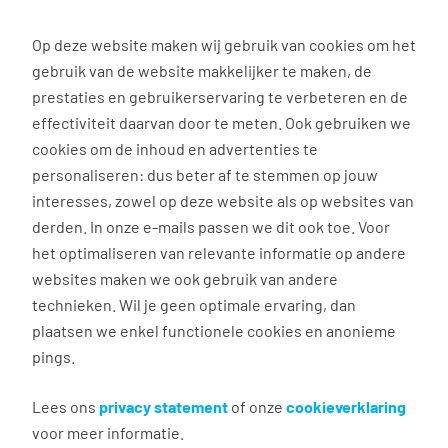
0
Op deze website maken wij gebruik van cookies om het
gebruik van de website makkelijker te maken, de
prestaties en gebruikerservaring te verbeteren en de
effectiviteit daarvan door te meten. Ook gebruiken we
Alles over marktconform salaris vind je hier!
cookies om de inhoud en advertenties te
personaliseren: dus beter af te stemmen op jouw
Je verdiende loon
interesses, zowel op deze website als op websites van
krijgen? Dit staat er op je
derden. In onze e-mails passen we dit ook toe. Voor
het optimaliseren van relevante informatie op andere
loonstrook!
websites maken we ook gebruik van andere
technieken. Wil je geen optimale ervaring, dan
Een maandelijks (digitaal) papiertje vol cijfertjes,
plaatsen we enkel functionele cookies en anonieme
ingewikkelde termen en vage afkortingen, die je
pings.
vliegensvlug bekijkt en die vervolgens in de la
verdwijnt…? Yuuup, dat is je loonstrook! Zo’n
Lees ons
privacy statement
of onze
cookieverklaring
salarisspecificatie is niet voor iedereen even
voor meer informatie.
duidelijk. Maaarrr het is wel belangrijk! Jij wilt toch