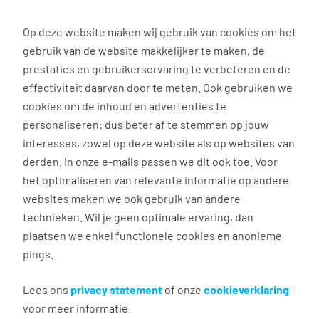
0
Op deze website maken wij gebruik van cookies om het
gebruik van de website makkelijker te maken, de
prestaties en gebruikerservaring te verbeteren en de
effectiviteit daarvan door te meten. Ook gebruiken we
Alles over marktconform salaris vind je hier!
cookies om de inhoud en advertenties te
personaliseren: dus beter af te stemmen op jouw
Check je (toekomstig)
interesses, zowel op deze website als op websites van
salaris! Het gemiddelde
derden. In onze e-mails passen we dit ook toe. Voor
het optimaliseren van relevante informatie op andere
inkomen per beroep op
websites maken we ook gebruik van andere
een rij
technieken. Wil je geen optimale ervaring, dan
plaatsen we enkel functionele cookies en anonieme
Laten we eerlijk zijn, als je op zoek bent naar een
pings.
(nieuwe) baan, staat één vraag centraal: wat gaat
Lees ons
privacy statement
of onze
cookieverklaring
het me opleveren? Het is altijd fijn om te weten
voor meer informatie.
waar je aan toe bent voordat je sollicitatiebrief de