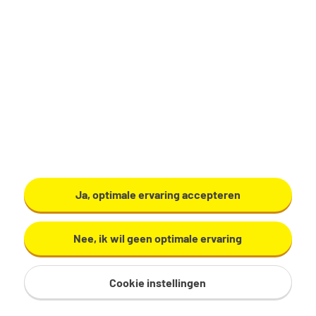
Toon resultaten
Dit vind je vast ook leuk:
Ja, optimale ervaring accepteren
Nee, ik wil geen optimale ervaring
Tips voor het
Salarisonderhandelin
sollicitatiegesprek
g? Zo doe je dat!
Cookie instellingen