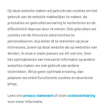
0
Op deze website maken wij gebruik van cookies om het
gebruik van de website makkelijker te maken, de
prestaties en gebruikerservaring te verbeteren en de
effectiviteit daarvan door te meten. Ook gebruiken we
Tips voor het inrichten van de beste werkplek voor
cookies om de inhoud en advertenties te
jouw medewerkers
personaliseren: dus beter af te stemmen op jouw
interesses, zowel op deze website als op websites van
Flexwerken? Zo
derden. In onze e-mails passen we dit ook toe. Voor
stimuleer je flexibel
het optimaliseren van relevante informatie op andere
websites maken we ook gebruik van andere
werken bij je
technieken. Wil je geen optimale ervaring, dan
medewerkers
plaatsen we enkel functionele cookies en anonieme
pings.
Flexibel werken is de nieuwe norm. Eindeloze files
Lees ons
privacy statement
of onze
cookieverklaring
ontwijken, meer quality time met vrienden en
voor meer informatie.
familie en de allerfijnste kantoorplek opzoeken.