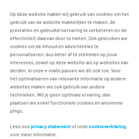
0
Op deze website maken wij gebruik van cookies om het
gebruik van de website makkelijker te maken, de
prestaties en gebruikerservaring te verbeteren en de
effectiviteit daarvan door te meten. Ook gebruiken we
Veelgestelde vragen
cookies om de inhoud en advertenties te
personaliseren: dus beter af te stemmen op jouw
Veelgestelde vragen
interesses, zowel op deze website als op websites van
Reiskosten
derden. In onze e-mails passen we dit ook toe. Voor
het optimaliseren van relevante informatie op andere
websites maken we ook gebruik van andere
technieken. Wil je geen optimale ervaring, dan
plaatsen we enkel functionele cookies en anonieme
pings.
Heb ik recht op reiskostenvergoeding?
Lees ons
privacy statement
of onze
cookieverklaring
Als uitzendkracht heb je recht op
voor meer informatie.