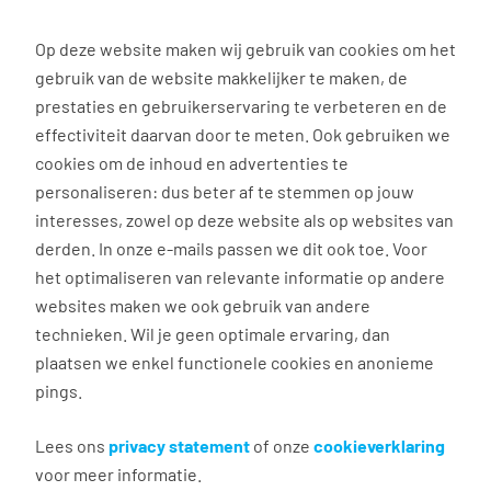
0
Op deze website maken wij gebruik van cookies om het
gebruik van de website makkelijker te maken, de
prestaties en gebruikerservaring te verbeteren en de
effectiviteit daarvan door te meten. Ook gebruiken we
Personeel gezocht? Bekijk onze branches
cookies om de inhoud en advertenties te
personaliseren: dus beter af te stemmen op jouw
Vakantiekrachten
interesses, zowel op deze website als op websites van
gezocht? Wij regelen het,
derden. In onze e-mails passen we dit ook toe. Voor
het optimaliseren van relevante informatie op andere
van A tot Z!
websites maken we ook gebruik van andere
technieken. Wil je geen optimale ervaring, dan
💸Gratis vacature indienen |🔗 Van werving tot
plaatsen we enkel functionele cookies en anonieme
administratie | 📈Een talentenpool voor last minute
pings.
pieken
Lees ons
privacy statement
of onze
cookieverklaring
Handen tekort deze zomer? Laat Tempo-Team het
voor meer informatie.
zoekwerk doen! Wij vinden snel gemotiveerde