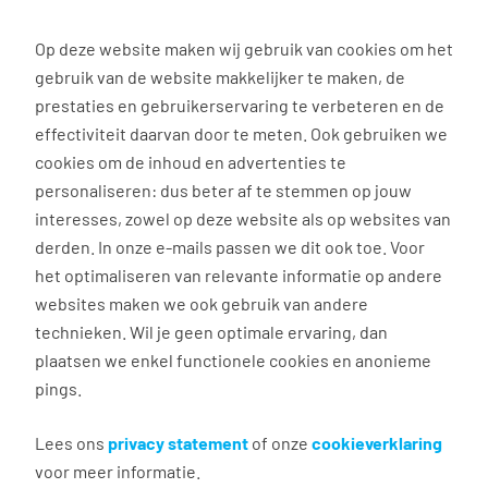
0
Op deze website maken wij gebruik van cookies om het
gebruik van de website makkelijker te maken, de
prestaties en gebruikerservaring te verbeteren en de
effectiviteit daarvan door te meten. Ook gebruiken we
Werken als
cookies om de inhoud en advertenties te
personaliseren: dus beter af te stemmen op jouw
Customer service
interesses, zowel op deze website als op websites van
medewerker, iets voor
derden. In onze e-mails passen we dit ook toe. Voor
het optimaliseren van relevante informatie op andere
jou?
websites maken we ook gebruik van andere
technieken. Wil je geen optimale ervaring, dan
Heb je een vlotte babbel en bel je het liefst uren
plaatsen we enkel functionele cookies en anonieme
aan één stuk met al je vrienden? Dan is de functie
pings.
customer service medewerker écht jouw ding! ☎️
Wil je weten wat een customer service
Lees ons
privacy statement
of onze
cookieverklaring
medewerker doet? Waar je aan de bak kan? Wat
voor meer informatie.
voor opleiding je nodig hebt? En natuuuurlijkkk…