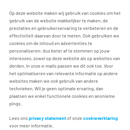
0
Op deze website maken wij gebruik van cookies om het
gebruik van de website makkelijker te maken, de
prestaties en gebruikerservaring te verbeteren en de
effectiviteit daarvan door te meten. Ook gebruiken we
Participatie op de arbeidsmarkt: zo voldoe jij aan de
cookies om de inhoud en advertenties te
Participatiewet
personaliseren: dus beter af te stemmen op jouw
interesses, zowel op deze website als op websites van
ActiveerKracht: zo
derden. In onze e-mails passen we dit ook toe. Voor
activeren en bemiddelen
het optimaliseren van relevante informatie op andere
websites maken we ook gebruik van andere
we werkzoekenden naar
technieken. Wil je geen optimale ervaring, dan
werk
plaatsen we enkel functionele cookies en anonieme
pings.
Maak optimaal gebruik van diverse talenten, zodat
Lees ons
privacy statement
of onze
cookieverklaring
iedereen tot zijn recht komt. Tempo-Team
voor meer informatie.
ActiveerKracht zorgt ervoor dat werknemers hun