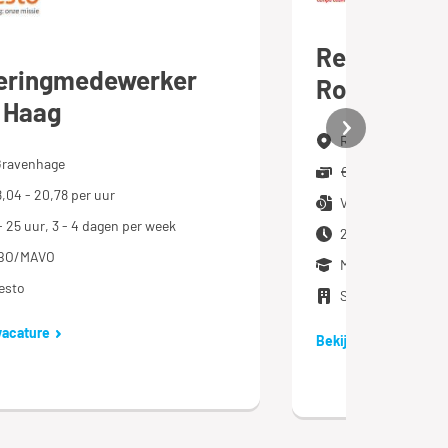
Receptioni
eringmedewerker
Rotterdam 
 Haag
Rotterdam
Gravenhage
€ 16,00 per uur
8,04 - 20,78 per uur
Vast dienstverba
- 25 uur, 3 - 4 dagen per week
24 uur, 3 dagen p
BO/MAVO
MBO
esto
SPARQ
vacature
Bekijk vacature