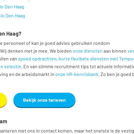
io Den Haag
gio Den Haag
Den Haag?
je personeel of kan je goed advies gebruiken rondom
Wij denken met je mee. We bieden
onze diensten
aan binnen
ve
ullen van
spoed opdrachten
,
korte flexibele diensten met Temp
n selectie
. En van slimme recruitment tips tot actuele informati
ving en de arbeidsmarkt in
onze HR-kennisbank
. Zo ben je goed
Bekijk onze tarieven
eam
anieren met ons in contact komen, maar het snelste is de vestig