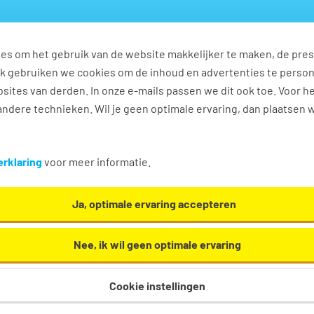
es om het gebruik van de website makkelijker te maken, de pres
s
Ontwikkel jezelf
Werkplezier
Contact
Ook gebruiken we cookies om de inhoud en advertenties te perso
sites van derden. In onze e-mails passen we dit ook toe. Voor h
ndere technieken. Wil je geen optimale ervaring, dan plaatsen 
rklaring
voor meer informatie.
zicht
Ja, optimale ervaring accepteren
Tempo-Team Den Haag
Nee, ik wil geen optimale ervaring
in Den Haag? Wij helpen je aan de leukste vacatures of met jouw
Cookie instellingen
Neem contact op
of kom langs bij ons uitzendbureau in Den Haag