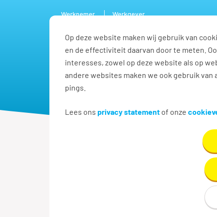
Werknemer
Werkgever
Op deze website maken wij gebruik van cooki
Vacature
en de effectiviteit daarvan door te meten. 
interesses, zowel op deze website als op web
andere websites maken we ook gebruik van a
pings.
Lees ons
privacy statement
of onze
cookieve
Tempo-Team vestigingen over
Welkom bij 
Zoek je werk of personeel 
personeelsvraagstukken!