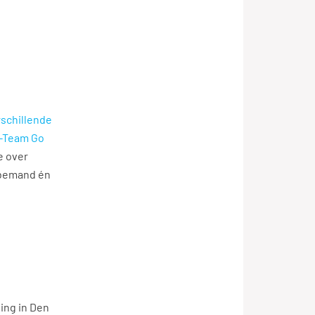
rschillende
o-Team Go
e over
 bemand én
ing in Den