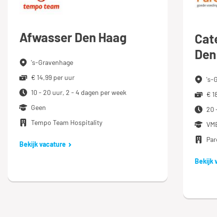
Afwasser Den Haag
Cat
Den
's-Gravenhage
€ 14,99 per uur
's-
10 - 20 uur, 2 - 4 dagen per week
€ 1
Geen
20 
Tempo Team Hospitality
VM
Par
Bekijk vacature
Bekijk 