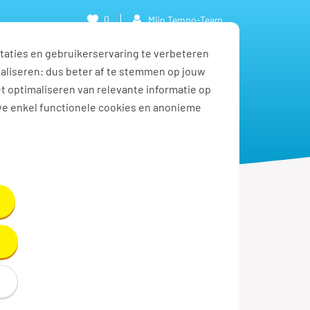
0
Mijn Tempo-Team
taties en gebruikerservaring te verbeteren
naliseren: dus beter af te stemmen op jouw
et optimaliseren van relevante informatie op
we enkel functionele cookies en anonieme
.