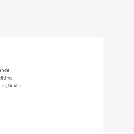
lende
ulltime
ze. Bekijk