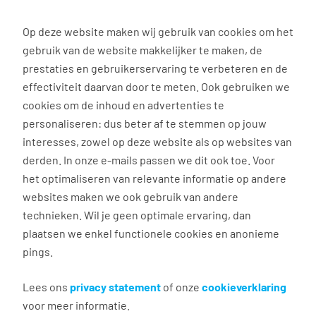
0
Op deze website maken wij gebruik van cookies om het
gebruik van de website makkelijker te maken, de
prestaties en gebruikerservaring te verbeteren en de
effectiviteit daarvan door te meten. Ook gebruiken we
HR diensten
cookies om de inhoud en advertenties te
personaliseren: dus beter af te stemmen op jouw
Flexibel personeel
interesses, zowel op deze website als op websites van
inzetten? Ontdek de
derden. In onze e-mails passen we dit ook toe. Voor
het optimaliseren van relevante informatie op andere
Tempo-Team Go Klussen!
websites maken we ook gebruik van andere
technieken. Wil je geen optimale ervaring, dan
📱Jouw dienst in de GO App | 🧑‍🤝‍🧑Duizenden
plaatsen we enkel functionele cookies en anonieme
kandidaten staan klaar |🚨Geschikt voor ad-hoc
pings.
klussen
Lees ons
privacy statement
of onze
cookieverklaring
Tempo Team GO is het platform voor korte klussen.
voor meer informatie.
Heb jij piekdrukte in je bedrijf? Of ben je op zoek