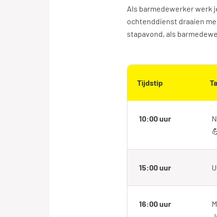
Als barmedewerker werk je 
ochtenddienst draaien met
stapavond, als barmedewerke
Tijdstip
T
10:00 uur
N

15:00 uur
U
16:00 uur
M
J