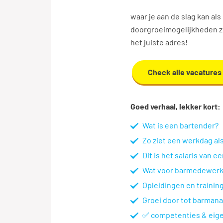
whiskey on the rocks, Amar
waar je aan de slag kan al
doorgroeimogelijkheden zij
het juiste adres!
Check alle vacatures
Goed verhaal, lekker kort:
Wat is een bartender?
Zo ziet een werkdag al
Dit is het salaris van
Wat voor barmedewerke
Opleidingen en traini
Groei door tot barman
✅ competenties & eig