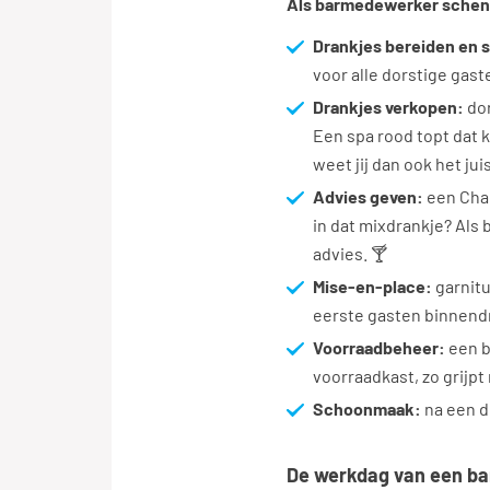
Als barmedewerker schenk
Drankjes bereiden en 
voor alle dorstige gas
Drankjes verkopen:
dor
Een spa rood topt dat ko
weet jij dan ook het ju
Advies geven:
een Char
in dat mixdrankje? Als 
advies. 🍸
Mise-en-place:
garnitu
eerste gasten binnendru
Voorraadbeheer:
een b
voorraadkast, zo grijpt
Schoonmaak:
na een d
De werkdag van een ba