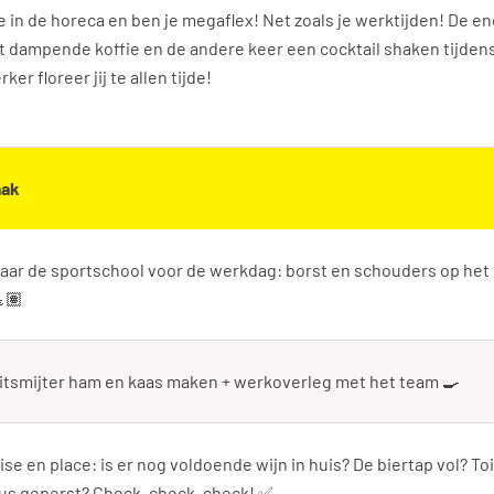
in de horeca en ben je megaflex! Net zoals je werktijden! De e
 dampende koffie en de andere keer een cocktail shaken tijden
r floreer jij te allen tijde!
aak
aar de sportschool voor de werkdag: borst en schouders op he
🏽
itsmijter ham en kaas maken + werkoverleg met het team 🍳
ise en place: is er nog voldoende wijn in huis? De biertap vol? To
us geperst? Check, check, check! ✅