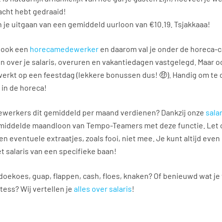
acht hebt gedraaid!
un je uitgaan van een gemiddeld uurloon van €10.19. Tsjakkaaa!
 ook een
horecamedewerker
en daarom val je onder de horeca-c
n over je salaris, overuren en vakantiedagen vastgelegd. Maar 
e werkt op een feestdag (lekkere bonussen dus! 🤑). Handig om te
 in de horeca!
ewerkers dit gemiddeld per maand verdienen? Dankzij onze
sala
middelde maandloon van Tempo-Teamers met deze functie. Let o
 en eventuele extraatjes, zoals fooi, niet mee. Je kunt altijd even
 salaris van een specifieke baan!
oekoes, guap, flappen, cash, floes, knaken? Of benieuwd wat je 
tess? Wij vertellen je
alles over salaris
!