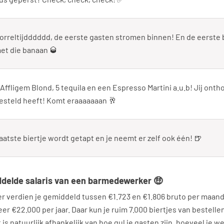
orreltijdddddd, de eerste gasten stromen binnen! En de eerste 
et die banaan 🥃
 Affligem Blond, 5 tequila en een Espresso Martini a.u.b! Jij ont
esteld heeft! Komt eraaaaaaan 🥂
aatste biertje wordt getapt en je neemt er zelf ook één! 🍺
ddelde salaris van een barmedewerker 🤑
r verdien je gemiddeld tussen €1.723 en €1.806 bruto per maand
eer €22.000 per jaar. Daar kun je ruim 7.000 biertjes van bestell
is natuurlijk afhankelijk van hoe gul je gasten zijn, hoeveel je we