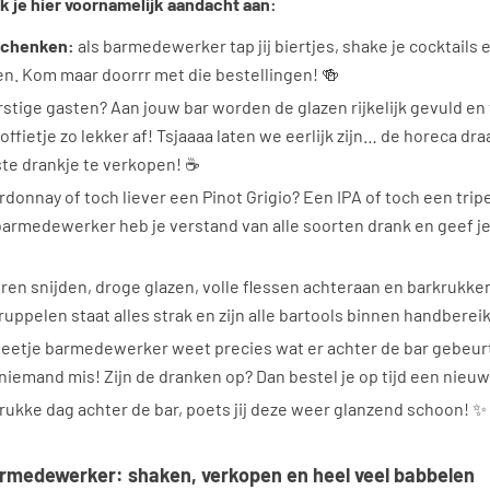
 je hier voornamelijk aandacht aan:
schenken:
als barmedewerker tap jij biertjes, shake je cocktails
ten. Kom maar doorrr met die bestellingen! 🍻
stige gasten? Aan jouw bar worden de glazen rijkelijk gevuld en
ffietje zo lekker af! Tsjaaaa laten we eerlijk zijn… de horeca draa
iste drankje te verkopen! ☕
donnay of toch liever een Pinot Grigio? Een IPA of toch een tripe
barmedewerker heb je verstand van alle soorten drank en geef je
ren snijden, droge glazen, volle flessen achteraan en barkrukk
ppelen staat alles strak en zijn alle bartools binnen handberei
eetje barmedewerker weet precies wat er achter de bar gebeurt. 
 niemand mis! Zijn de dranken op? Dan bestel je op tijd een nieu
rukke dag achter de bar, poets jij deze weer glanzend schoon! ✨
rmedewerker: shaken, verkopen en heel veel babbelen