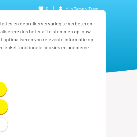
0
Mijn Tempo-Team
taties en gebruikerservaring te verbeteren
naliseren: dus beter af te stemmen op jouw
et optimaliseren van relevante informatie op
we enkel functionele cookies en anonieme
ngrijkste is
. Een