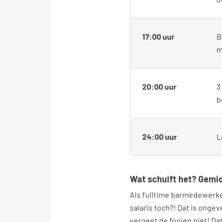
17:00 uur
B
m
20:00 uur
3
b
24:00 uur
L
Wat schuift het? Gemi
Als fulltime barmedewerke
salaris toch?! Dat is ongev
vergeet de fooien niet! Dat 