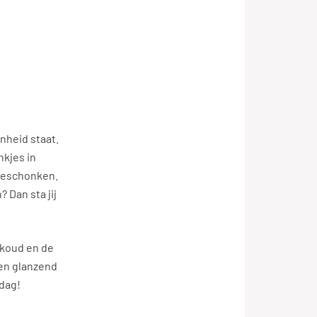
nheid staat.
nkjes in
tgeschonken.
 Dan sta jij
t koud en de
zen glanzend
 dag!