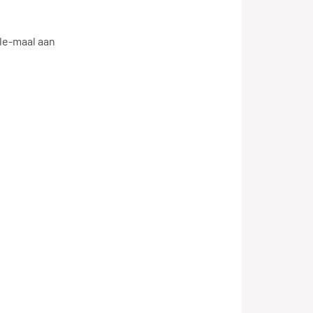
weten hoe en
-le-maal aan