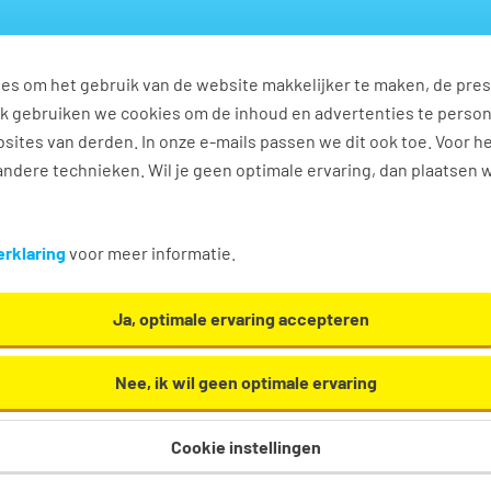
es om het gebruik van de website makkelijker te maken, de pres
s
Ontwikkel jezelf
Werkplezier
Contact
Ook gebruiken we cookies om de inhoud en advertenties te perso
sites van derden. In onze e-mails passen we dit ook toe. Voor h
ndere technieken. Wil je geen optimale ervaring, dan plaatsen 
rklaring
voor meer informatie.
Ja, optimale ervaring accepteren
armedewerker, iets voor jou?
Nee, ik wil geen optimale ervaring
rvrouw, bartender; maakt niet uit hoe je het noemen wilt…. Bela
Cookie instellingen
h en vlotte babbel de lekkerste drankjes over de bar heen rollen