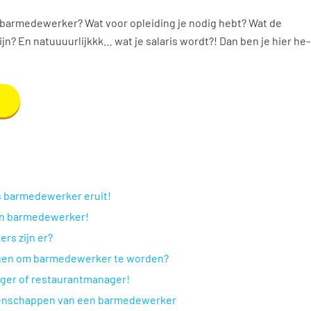
etto Sour of gewoon een fluitje van de tap; komt eraan! Wil jij 
s barmedewerker? Wat voor opleiding je nodig hebt? Wat de
n? En natuuuurlijkkk… wat je salaris wordt?! Dan ben je hier he
s barmedewerker eruit!
 een barmedewerker!
rs zijn er?
ngen om barmedewerker te worden?
ager of restaurantmanager!
enschappen van een barmedewerker