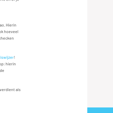
ao. Hierin
ook hoeveel
 checken
riswijzer
!
p: hierin
 de
verdient als