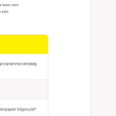
ne keer een
s een
t programma vandaag
iletpapier bijgevuld?