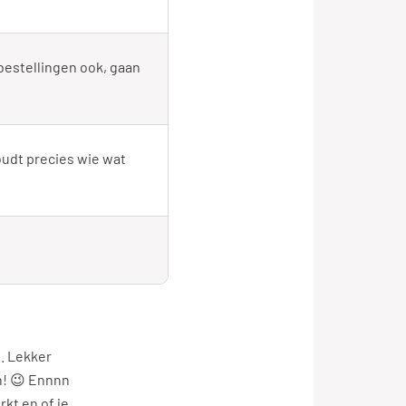
bestellingen ook, gaan
houdt precies wie wat
. Lekker
en! 😉 Ennnn
rkt en of je