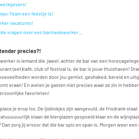
e werkgevers!
po-Team een feestje is!
ker vacatures!
telde vragen over een barmedewerker…
tender precies?!
erker is iemand die, jawel, achter de bar van een horecagelege
urant (eet)café, club of festival is, de bar is jouw thuishaven! Dra
 hoeveelheden worden door jou gemixt, geshaked, bereid en ui
Komt eraan! En weten je gasten niet precies waar ze zin in hebben?
ersoonlijke favorieten!
lace je erop los. De ijsblokjes zijn aangevuld, de frisdrank staa
atuuuuuurlijk staan de bierglazen gespoeld klaar en de wijngla
 Dan zorg jij ervoor dat die bar spic en span is. Morgen weer een