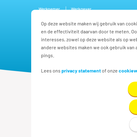
Werknemer
Werkgever
Op deze website maken wij gebruik van cooki
Vacature
en de effectiviteit daarvan door te meten. 
interesses, zowel op deze website als op web
andere websites maken we ook gebruik van a
pings.
Lees ons
privacy statement
of onze
cookieve
Werken als
Barmedewerker
Werken als b
Barmedewerker, barman, ba
dat met jouw grote glimlac