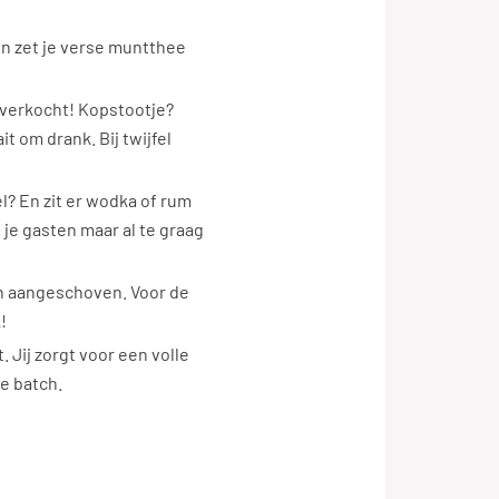
 en zet je verse muntthee
 verkocht! Kopstootje?
it om drank. Bij twijfel
l? En zit er wodka of rum
 je gasten maar al te graag
en aangeschoven. Voor de
k!
Jij zorgt voor een volle
we batch.