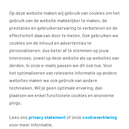
0
Op deze website maken wij gebruik van cookies om het
gebruik van de website makkelijker te maken, de
prestaties en gebruikerservaring te verbeteren en de
effectiviteit daarvan door te meten. Ook gebruiken we
cookies om de inhoud en advertenties te
personaliseren: dus beter af te stemmen op jouw
interesses, zowel op deze website als op websites van
derden. In onze e-mails passen we dit ook toe. Voor
het optimaliseren van relevante informatie op andere
websites maken we ook gebruik van andere
Goed leiderschap: heb jij alle 4 de kenmerken?
technieken. Wil je geen optimale ervaring, dan
plaatsen we enkel functionele cookies en anonieme
Het Complimenten Effect
pings.
🤩
Lees ons
privacy statement
of onze
cookieverklaring
Hoe complimenten jouw bedrijfscultuur
voor meer informatie.